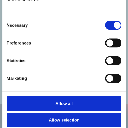
Apprendi l’arte di guidare te stesso verso stati
di calma, chiarezza, motivazione e presenza.
Consent
Necessary
Selection
Preferences
Statistics
EVOLVI
Impari a costruire abitudini linguistiche,
Marketing
comportamentali e mentali solide,
indipendenti dall'umore del momento.
Allow all
Allow selection
CONSULENZA