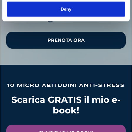
Prenota una consulenza
Deny
gratuita
PRENOTA ORA
10 MICRO ABITUDINI ANTI-STRESS
Scarica GRATIS il mio e-
book!